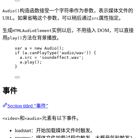
构造函数接受一个字符串作为参数，表示媒体文件的
Audio()
URL。如果省略这个参数，可以稍后通过
属性指定。
src
生成
实例以后，不用插入 DOM，可以直接
HTMLAudioElement
用
方法在背景播放。
play()
var 
a
 = 
new
Audio
();
if
 (
a
.
canPlayType
(
'
audio/wav
'
)) {
a
.
src
=
'
soundeffect.wav
'
;
a
.
play
();
}
事件
Section titled “事件”
和
元素有以下事件。
<video>
<audio>
loadstart：开始加载媒体文件时触发。
progress：媒体文件加载过程中触发，大概是每秒触发2