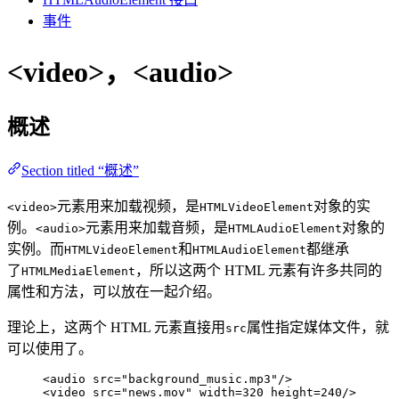
事件
<video>，<audio>
概述
Section titled “概述”
元素用来加载视频，是
对象的实
<video>
HTMLVideoElement
例。
元素用来加载音频，是
对象的
<audio>
HTMLAudioElement
实例。而
和
都继承
HTMLVideoElement
HTMLAudioElement
了
，所以这两个 HTML 元素有许多共同的
HTMLMediaElement
属性和方法，可以放在一起介绍。
理论上，这两个 HTML 元素直接用
属性指定媒体文件，就
src
可以使用了。
<
audio
src
=
"
background_music.mp3
"
/
>
<
video
src
=
"
news.mov
"
width
=
320
height
=
240
/
>