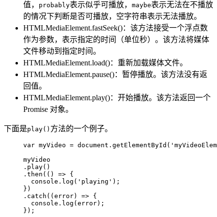
值，
表示似乎可播放，
表示无法在不播放
probably
maybe
的情况下判断是否可播放，空字符串表示无法播放。
HTMLMediaElement.fastSeek()：该方法接受一个浮点数
作为参数，表示指定的时间（单位秒）。该方法将媒体
文件移动到指定时间。
HTMLMediaElement.load()：重新加载媒体文件。
HTMLMediaElement.pause()：暂停播放。该方法没有返
回值。
HTMLMediaElement.play()：开始播放。该方法返回一个
Promise 对象。
下面是
方法的一个例子。
play()
var 
myVideo
 = 
document
.
getElementById
(
'
myVideoElem
myVideo
.
play
()
.
then
(
()
=>
 {
console
.
log
(
'
playing
'
);
})
.
catch
(
(
error
)
=>
 {
console
.
log
(
error
);
});