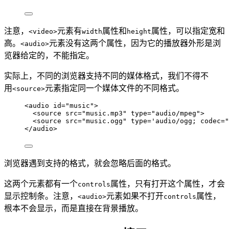
注意，
元素有
属性和
属性，可以指定宽和
<video>
width
height
高。
元素没有这两个属性，因为它的播放器外形是浏
<audio>
览器给定的，不能指定。
实际上，不同的浏览器支持不同的媒体格式，我们不得不
用
元素指定同一个媒体文件的不同格式。
<source>
<
audio
id
=
"
music
"
>
<
source
src
=
"
music.mp3
"
type
=
"
audio/mpeg
"
>
<
source
src
=
"
music.ogg
"
type
=
'
audio/ogg; codec="
</
audio
>
浏览器遇到支持的格式，就会忽略后面的格式。
这两个元素都有一个
属性，只有打开这个属性，才会
controls
显示控制条。注意，
元素如果不打开
属性，
<audio>
controls
根本不会显示，而是直接在背景播放。