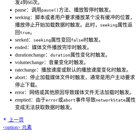
发4到60次。
pause：调用
方法、播放暂停时触发。
pause()
seeking：脚本或者用户要求播放某个没有缓冲的位置，
播放停止开始加载数据时触发。此时，
属性返
seeking
回
。
true
seeked：
属性变回
时触发。
seeking
false
ended：媒体文件播放完毕时触发。
durationchange：
属性变化时触发。
duration
volumechange：音量变化时触发。
ratechange：播放速度或默认的播放速度变化时触发。
abort：停止加载媒体文件时触发，通常是用户主动要求
停止下载。
error：网络或其他原因导致媒体文件无法加载时触发。
emptied：由于
或
事件导致
属性
error
abort
networkState
变成无法获取数据时触发。
上一页
<option> 元素