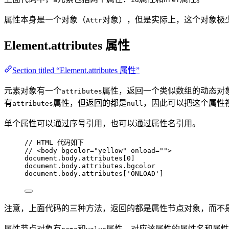
属性本身是一个对象（
对象），但是实际上，这个对象极
Attr
Element.attributes 属性
Section titled “Element.attributes 属性”
元素对象有一个
属性，返回一个类似数组的动态对
attributes
有
属性，但返回的都是
，因此可以把这个属性
attributes
null
单个属性可以通过序号引用，也可以通过属性名引用。
// HTML 代码如下
// <body bgcolor="yellow" onload="">
document
.
body
.
attributes
[
0
]
document
.
body
.
attributes
.
bgcolor
document
.
body
.
attributes
[
'
ONLOAD
'
]
注意，上面代码的三种方法，返回的都是属性节点对象，而不
属性节点对象有
和
属性，对应该属性的属性名和属性