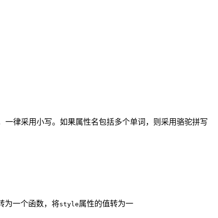
t 属性名时，一律采用小写。如果属性名包括多个单词，则采用骆驼拼写
转为一个函数，将
属性的值转为一
style