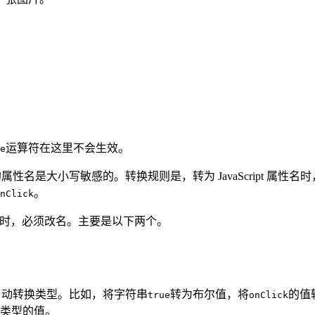
运算符在这里不会生效。
e
 对象的属性名是大小写敏感的。转换规则是，转为 JavaScrip
。
nClick
ript 属性时，必须改名。主要是以下两个。
属性会自动转换类型。比如，将字符串
转为布尔值，将
的值
true
onClick
类型的值。