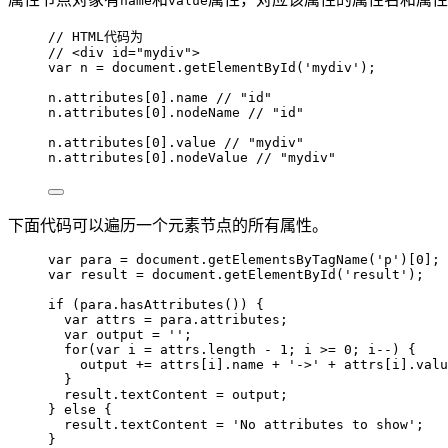
name
value
// HTML代码为
// <div id="mydiv">
var 
n
 = 
document
.
getElementById
(
'
mydiv
'
);
n
.
attributes
[
0
]
.
name
// "id"
n
.
attributes
[
0
]
.
nodeName
// "id"
n
.
attributes
[
0
]
.
value
// "mydiv"
n
.
attributes
[
0
]
.
nodeValue
// "mydiv"
下面代码可以遍历一个元素节点的所有属性。
var 
para
 = 
document
.
getElementsByTagName
(
'
p
'
)[
0
];
var 
result
 = 
document
.
getElementById
(
'
result
'
);
if
 (
para
.
hasAttributes
()) {
var 
attrs
 = 
para
.
attributes
;
var 
output
 = 
''
;
for
(
var 
i
 = 
attrs
.
length
 - 
1
; 
i
>=
0
; 
i
--
) {
output
+=
attrs
[
i
]
.
name
+
'
->
'
+
attrs
[
i
]
.
valu
}
result
.
textContent
=
output
;
} 
else
 {
result
.
textContent
=
'
No attributes to show
'
;
}