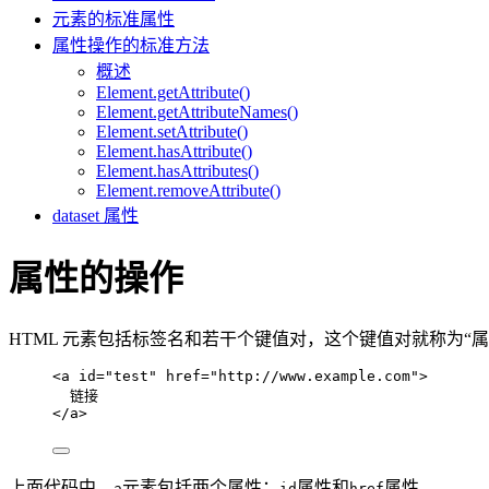
元素的标准属性
属性操作的标准方法
概述
Element.getAttribute()
Element.getAttributeNames()
Element.setAttribute()
Element.hasAttribute()
Element.hasAttributes()
Element.removeAttribute()
dataset 属性
属性的操作
HTML 元素包括标签名和若干个键值对，这个键值对就称为“属性”（a
<
a
id
=
"
test
"
href
=
"
http://www.example.com
"
>
链接
</
a
>
上面代码中，
元素包括两个属性：
属性和
属性。
a
id
href