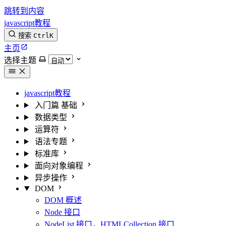
跳转到内容
javascript教程
搜索
Ctrl
K
主页
选择主题
javascript教程
入门篇
基础
数据类型
运算符
语法专题
标准库
面向对象编程
异步操作
DOM
DOM 概述
Node 接口
NodeList 接口，HTMLCollection 接口