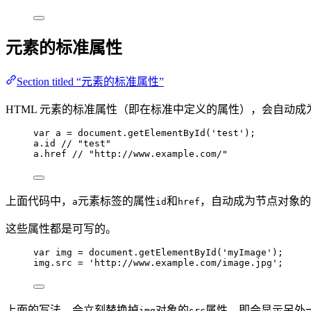
元素的标准属性
Section titled “元素的标准属性”
HTML 元素的标准属性（即在标准中定义的属性），会自动
var 
a
 = 
document
.
getElementById
(
'
test
'
);
a
.
id
// "test"
a
.
href
// "http://www.example.com/"
上面代码中，
元素标签的属性
和
，自动成为节点对象的
a
id
href
这些属性都是可写的。
var 
img
 = 
document
.
getElementById
(
'
myImage
'
);
img
.
src
=
'
http://www.example.com/image.jpg
'
;
上面的写法，会立刻替换掉
对象的
属性，即会显示另外
img
src