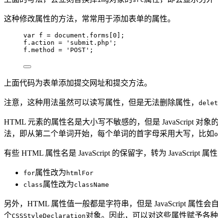
这种修改属性的方法，常常用于添加表单的属性。
var 
f
 = 
document
.
forms
[
0
];
f
.
action
=
'
submit.php
'
;
f
.
method
=
'
POST
'
;
上面代码为表单添加提交网址和提交方法。
注意，这种用法虽然可以读写属性，但是无法删除属性，
delet
HTML 元素的属性名是大小写不敏感的，但是 JavaScript
法，即从第二个单词开始，每个单词的首字母采用大写，比如
o
有些 HTML 属性名是 JavaScript 的保留字，转为 JavaSc
属性改为
for
htmlFor
属性改为
class
className
另外，HTML 属性值一般都是字符串，但是 JavaScript 
个
对象。因此，可以对这些属性赋予各种
CSSStyleDeclaration