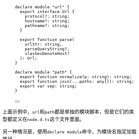
declare
module
"
url
"
 {
export
interface
 Url {
protocol
?:
string
;
hostname
?:
string
;
pathname
?:
string
;
}
export
function
parse
(
urlStr
:
string
,
parseQueryString
?
,
slashesDenoteHost
?
)
:
Url
;
}
declare
module
"
path
"
 {
export
function
normalize
(
p
:
string
)
:
string
;
export
function
join
(
...
paths
:
any
[]
)
:
string
;
export var 
sep
:
string
;
}
上面示例中，
和
都是单独的模块脚本，但是它们的类
url
path
型都定义在
这个文件里面。
node.d.ts
另一种情况是，使用
命令，为模块名指定加载
declare module