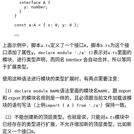
interface
 A {
y
:
number
;
}
}
const 
a
:
A
 = { x: 
0
, y: 
0
 }
;
上面示例中，脚本
定义了一个接口
，脚本
为这个接
a.ts
A
b.ts
口添加了属性
。
表示对
里面的
y
declare module './a' {}
a.ts
模块，进行类型声明，而同名 interface 会自动合并，所以等同
于扩展类型。
使用这种语法进行模块的类型扩展时，有两点需要注意：
（1）
语法里面的模块名
，跟 import
declare module NAME
NAME
和 export 的模块名规则是一样的，且必须跟当前文件加载该模
块的语句写法（上例
）保持一致。
import { A } from './a'
（2）不能创建新的顶层类型。也就是说，只能对
模块中
a.ts
已经存在的类型进行扩展，不允许增加新的顶层类型，比如新
定义一个接口
。
B