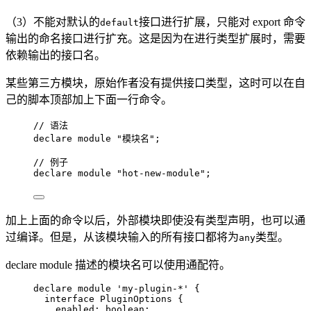
（3）不能对默认的
接口进行扩展，只能对 export 命令
default
输出的命名接口进行扩充。这是因为在进行类型扩展时，需要
依赖输出的接口名。
某些第三方模块，原始作者没有提供接口类型，这时可以在自
己的脚本顶部加上下面一行命令。
// 语法
declare
module
"
模块名
"
;
// 例子
declare
module
"
hot-new-module
"
;
加上上面的命令以后，外部模块即使没有类型声明，也可以通
过编译。但是，从该模块输入的所有接口都将为
类型。
any
declare module 描述的模块名可以使用通配符。
declare
module
'
my-plugin-*
'
 {
interface
 PluginOptions {
enabled
:
boolean
;