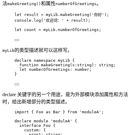
法
和属性
。
makeGreeting()
numberOfGreetings
let 
result
 = 
myLib
.
makeGreeting
(
'
你好
'
);
console
.
log
(
'
欢迎词：
'
+
 result);
let 
count
 = 
myLib
.
numberOfGreetings
;
的类型描述就可以这样写。
myLib
declare
namespace
 myLib {
function
makeGreeting
(
s
:
string
)
:
string
;
let 
numberOfGreetings
:
number
;
}
declare 关键字的另一个用途，是为外部模块添加属性和方法
时，给出新增部分的类型描述。
import
 { Foo 
as
 Bar } 
from
'
moduleA
'
;
declare
module
'
moduleA
'
 {
interface
 Foo {
custom
:
 {
prop1
:
string
;