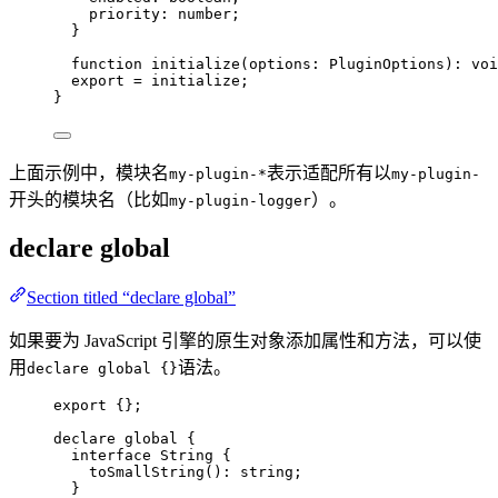
priority
:
number
;
}
function
initialize
(
options
:
PluginOptions
)
:
voi
export
=
 initialize;
}
上面示例中，模块名
表示适配所有以
my-plugin-*
my-plugin-
开头的模块名（比如
）。
my-plugin-logger
declare global
Section titled “declare global”
如果要为 JavaScript 引擎的原生对象添加属性和方法，可以使
用
语法。
declare global {}
export
 {};
declare
 global {
interface
 String {
toSmallString
()
:
string
;
}