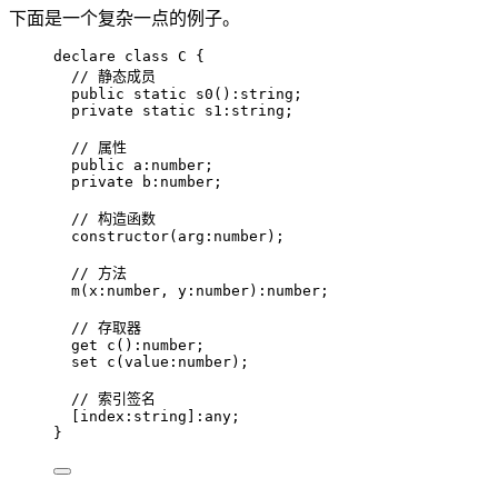
下面是一个复杂一点的例子。
declare
class
C
 {
// 静态成员
public
static
s0
()
:
string
;
private
static
 s1
:
string
;
// 属性
public
 a
:
number
;
private
 b
:
number
;
// 构造函数
constructor
(
arg
:
number
)
;
// 方法
m
(
x
:
number
, 
y
:
number
)
:
number
;
// 存取器
get
c
()
:
number
;
set
c
(
value
:
number
)
;
// 索引签名
[
index
:
string
]
:
any
;
}