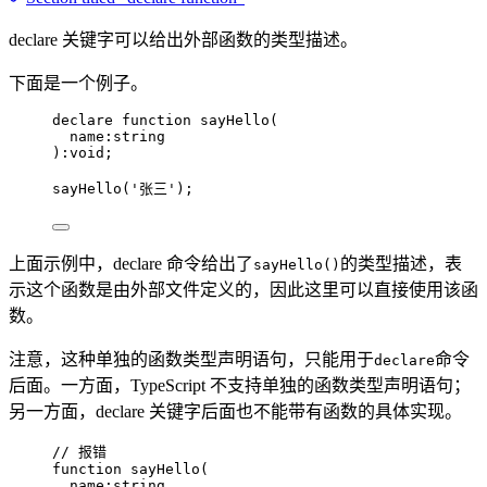
declare 关键字可以给出外部函数的类型描述。
下面是一个例子。
declare
function
sayHello
(
name
:
string
)
:
void
;
sayHello
(
'
张三
'
);
上面示例中，declare 命令给出了
的类型描述，表
sayHello()
示这个函数是由外部文件定义的，因此这里可以直接使用该函
数。
注意，这种单独的函数类型声明语句，只能用于
命令
declare
后面。一方面，TypeScript 不支持单独的函数类型声明语句；
另一方面，declare 关键字后面也不能带有函数的具体实现。
// 报错
function
sayHello
(
name
:
string